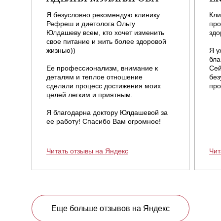
Я безусловно рекомендую клинику
Кли
Рефреш и диетолога Ольгу
про
Юлдашеву всем, кто хочет изменить
здо
свое питание и жить более здоровой
жизнью))
Я у
бла
Ее профессионализм, внимание к
Сей
деталям и теплое отношение
без
сделали процесс достижения моих
про
целей легким и приятным.
Я благодарна доктору Юлдашевой за
ее работу! Спасибо Вам огромное!
Читать отзывы на Яндекс
Чит
Еще больше отзывов на Яндекс