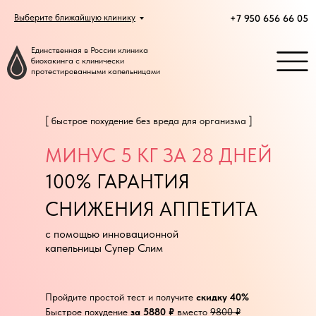
Выберите ближайшую клинику
Выберите ближайшую клинику
+7 950 656 66 05
Единственная в России клиника
биохакинга с клинически
протестированными капельницами
[ быстрое похудение без вреда для организма ]
МИНУС 5 КГ ЗА 28 ДНЕЙ
100% ГАРАНТИЯ
СНИЖЕНИЯ АППЕТИТА
с помощью инновационной
капельницы Супер Слим
Пройдите простой тест и получите
скидку 40%
Быстрое похудение
за 5880 ₽
вместо
9800 ₽